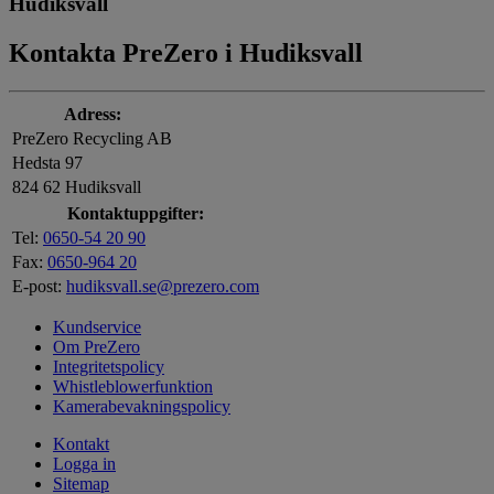
Hudiksvall
Kontakta PreZero i Hudiksvall
Adress:
PreZero Recycling AB
Hedsta 97
824 62 Hudiksvall
Kontaktuppgifter:
Tel:
0650-54 20 90
Fax:
0650-964 20
E-post:
hudiksvall.se@prezero.com
Kundservice
Om PreZero
Integritetspolicy
Whistleblowerfunktion
Kamerabevakningspolicy
Kontakt
Logga in
Sitemap