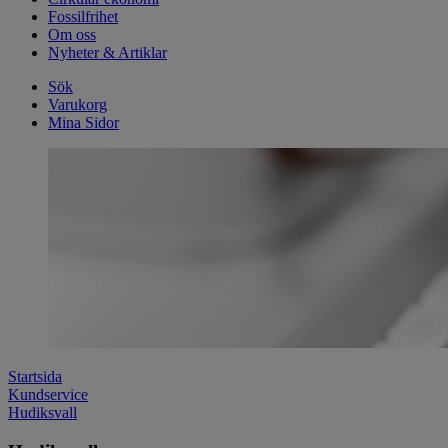
Fossilfrihet
Om oss
Nyheter & Artiklar
Sök
Varukorg
Mina Sidor
Startsida
Kundservice
Hudiksvall