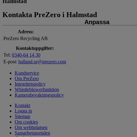
Halmstad
Kontakta PreZero i Halmstad
Anpassa
Adress:
PreZero Recycling AB
Kontaktuppgifter:
Tel:
0340-64 14 30
E-post:
halland.se@prezero.com
Kundservice
Om PreZero
Integritetspolicy
Whistleblowerfunktion
Kamerabevakningspolicy
Kontakt
Logga in
Sitemap
Om cookies
Om webbplatsen
Samarbetsportalen