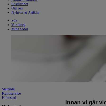
Fossilfrihet
Om oss
Nyheter & Artiklar
Sök
Varukorg
Mina Sidor
Startsida
Kundservice
Halmstad
Innan vi går v