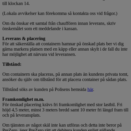
till klockan 14.
(Lokala avvikelser kan förekomma så kontakta oss vid frågor.)
Om du önskar ett samtal från chauffören innan leverans, skriv
önskemålet som ett meddelande i kassan.
Leverans & placering
För att säkerställa att containern hamnar på önskad plats ber vi dig
gärna markera platsen med en käpp eller annan skylt i de fall du inte
har möjlighet att närvara vid leveransen.
Tillstånd:
Om containern ska placeras, på annan plats än kundens privata tomt,
ansöker du själv om tillstånd för att placera container på sådan plats.
Tillstånd söks av kunden på Polisens hemsida
här
.
Framkomlighet m.m.
För önskad placering krävs fri framkomlighet med stor lastbil. Fri
höjd 4,5 meter, minst 3 meters bredd samt 10 meter fri längd fram till
och på leveransplats.
Om tjänsten av något skäl inte kan utföras och detta inte beror på
PreZero, äger PreZero rätt att debitera kunden enligt gällande