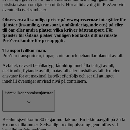
prislista såsom om tjänsten utförts. Hör alltid av dig till PreZero vid
eventuella tveksamheter.
Observera att samtliga priser på www.prezero.se inte gäller för
tjänster (insamling, transport, omhändertagande etc.) på eller
till öar eller andra platser vilka kräver båttransport. För
tjänster till sådana platser vänligen kontakta ditt närmaste
PreZero-kontor för prisuppgift.
Transportvillkor m.m.
PreZero transporterar, tippar, sorterar och behandlar blandat avfall.
Avfallet, oavsett behållartyp, får aldrig innehålla farligt avfall,
elektronik, flytande avfall, matavfall eller hushållsavfall. Kunden
ansvarar för att maximal lastvikt efterföljs och ser till att inget
innehåll överstiger anvisad nivå på containern.
Hämtvillkor containertjänster
Betalningsvillkor är 30 dagar mot faktura. En fakturaavgift på 25 kr
+ moms tillkommer. Sedvanlig kreditupplysning genomförs vid
beställning från webben.