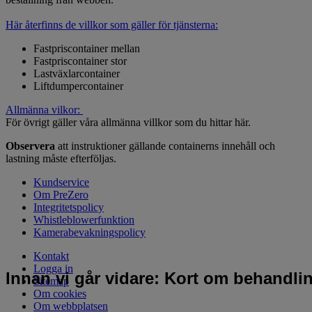
Här återfinns de villkor som gäller för tjänsterna:
Fastpriscontainer mellan
Fastpriscontainer stor
Lastväxlarcontainer
Liftdumpercontainer
Allmänna vilkor:
För övrigt gäller våra allmänna villkor som du hittar här.
Observera
att instruktioner gällande containerns innehåll och
lastning måste efterföljas.
Kundservice
Om PreZero
Integritetspolicy
Whistleblowerfunktion
Kamerabevakningspolicy
Kontakt
Logga in
Innan vi går vidare: Kort om behandli
Sitemap
Om cookies
Om webbplatsen