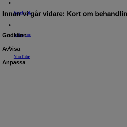
Innan vi går vidare: Kort om behandli
Facebook
Godkänn
Instagram
Avvisa
YouTube
Anpassa